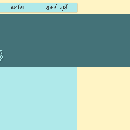
ब्लॉग
हमसे जुड़ें
ं