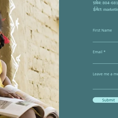
फ़ोन: 804-68
ईमेल:
marketi
First Name
Email
Leave me a me
Submit