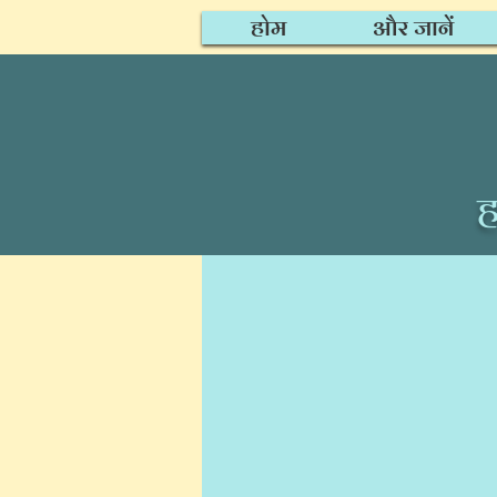
होम
और जानें
ह