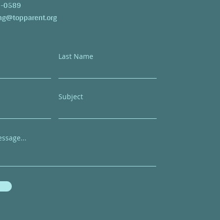
1-0589
ng@topparent.org
Last Name
Subject
ssage...