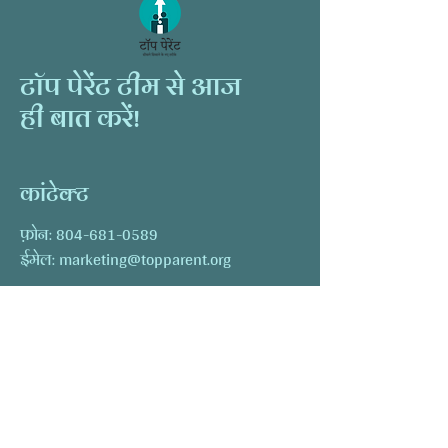
टॉप पेरेंट टीम से आज
ही बात करें!
कांटेक्ट
फ़ोन:
804-681-0589
ईमेल:
marketing@topparent.org
First Name
Last Name